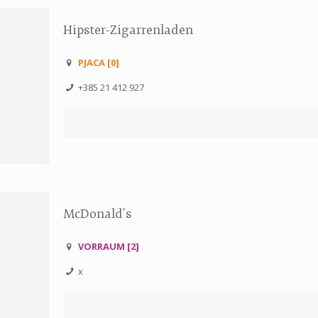
Hipster-Zigarrenladen
PJACA [0]
+385 21 412 927
McDonald's
VORRAUM [2]
x