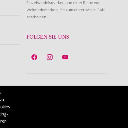
Einzelhandelsmarken und einer Reihe von
Weltmodemarken, die zum ersten Mal in Split
erscheinen.
FOLGEN SIE UNS
b
 zu
ookies
ting-
eren