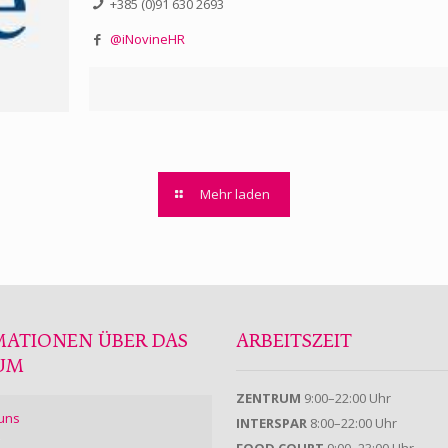
+385 (0)91 630 2693
@iNovineHR
Mehr laden
MATIONEN ÜBER DAS
ARBEITSZEIT
UM
ZENTRUM
9:00–22:00 Uhr
uns
INTERSPAR
8:00–22:00 Uhr
FOOD COURT
9:00–23:00 Uhr