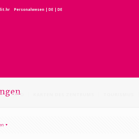
it.hr
Personalwesen
|
DE
|
DE
ungen
G
INFO
KARTEN DES ZENTRUMS
TOURISMUS
en