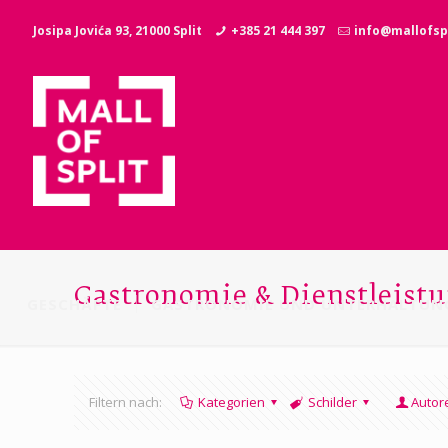
Josipa Jovića 93, 21000 Split
+385 21 444 397
info@mallofspl
Gastronomie & Dienstleist
GESCHÄFTE
GASTRONOMIE UND UNTERHALTUN
Filtern nach:
Kategorien
Schilder
Autor