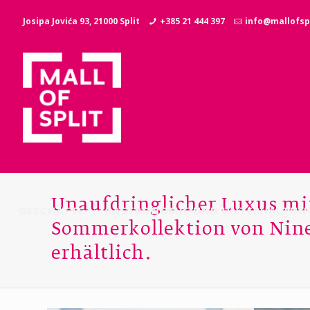
Josipa Jovića 93, 21000 Split
+385 21 444 397
info@mallofspl
Unaufdringlicher Luxus mi
GESCHÄFTE
GASTRONOMIE UND UNTERHALTUN
Sommerkollektion von Nine 
erhältlich.