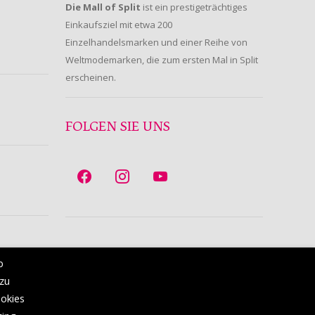
Die Mall of Split
ist ein prestigeträchtiges
Einkaufsziel mit etwa 200
Einzelhandelsmarken und einer Reihe von
Weltmodemarken, die zum ersten Mal in Split
erscheinen.
FOLGEN SIE UNS
b
 zu
ookies