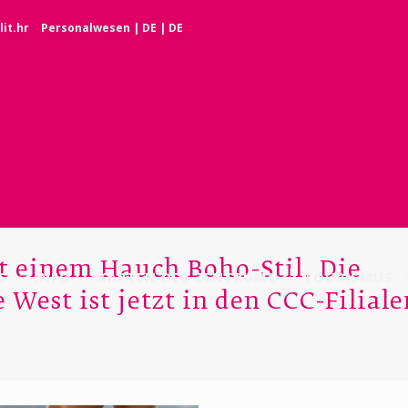
it.hr
Personalwesen
|
DE
|
DE
t einem Hauch Boho-Stil. Die
G
INFO
KARTEN DES ZENTRUMS
TOURISMUS
West ist jetzt in den CCC-Filiale