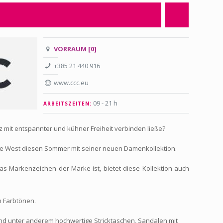
VORRAUM [0]
+385 21 440 916
www.ccc.eu
09 - 21 h
ARBEITSZEITEN:
z mit entspannter und kühner Freiheit verbinden ließe?
e West diesen Sommer mit seiner neuen Damenkollektion.
as Markenzeichen der Marke ist, bietet diese Kollektion auch
n Farbtönen.
nd unter anderem hochwertige Stricktaschen, Sandalen mit