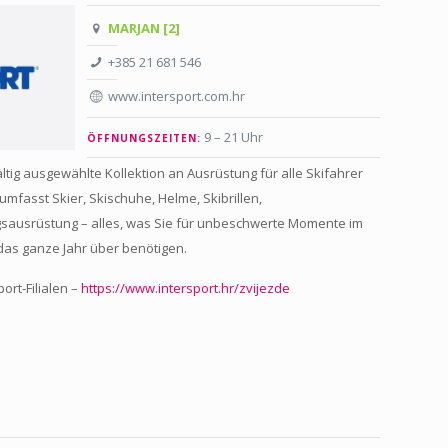
MARJAN [2]
+385 21 681 546
www.intersport.com.hr
9 – 21 Uhr
ÖFFNUNGSZEITEN:
ltig ausgewählte Kollektion an Ausrüstung für alle Skifahrer
umfasst Skier, Skischuhe, Helme, Skibrillen,
gsausrüstung – alles, was Sie für unbeschwerte Momente im
 das ganze Jahr über benötigen.
ort-Filialen –
https://www.intersport.hr/zvijezde