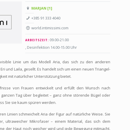
MARJAN [1]
+385 91 333 4040
world.intimissimi.com
09.00-21.00
ARBEITSZEIT:
, Desinfektion 14.00-15.00 Uhr
 Invisible Linie um das Modell Aria, das sich zu den anderen
Eri und Laila, gesellt. Es handelt sich um einen neuen Triangel-
keit mit natürlicher Unterstützung bietet.
rfnisse von Frauen entwickelt und erfüllt den Wunsch nach
n ganzen Tag über begleitet – ganz ohne störende Bügel oder
 dass Sie sie kaum spüren werden.
ren Linien schmeichelt Aria der Figur auf natürliche Weise. Sie
er, ultraweicher Mikrofaser – einem Material, das sich dem
me der Haut noch weicher wird und jede Bewegung mitmacht.