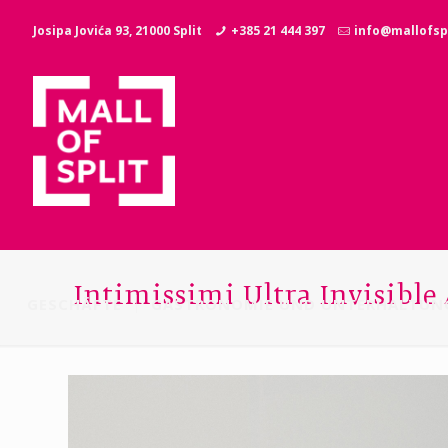
Josipa Jovića 93, 21000 Split
+385 21 444 397
info@mallofspl
Intimissimi Ultra Invisible
GESCHÄFTE
GASTRONOMIE UND UNTERHALTUN