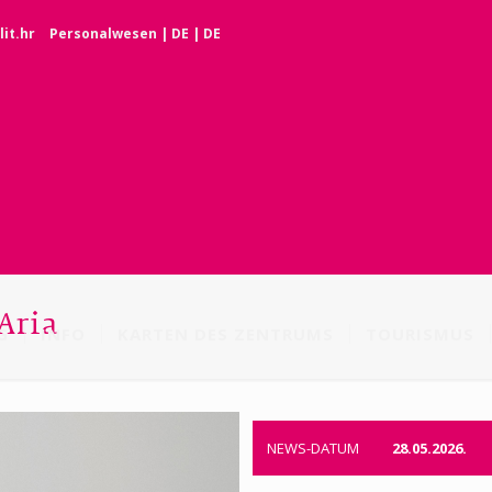
it.hr
Personalwesen
|
DE
|
DE
 Aria
G
INFO
KARTEN DES ZENTRUMS
TOURISMUS
NEWS-DATUM
28.05.2026.