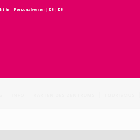
it.hr
Personalwesen
|
DE
|
DE
G
INFO
KARTEN DES ZENTRUMS
TOURISMUS