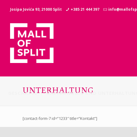
Josipa Jovića 93, 21000 Split
+385 21 444 397
info@mallofspl
UNTERHALTUNG
GESCHÄFTE
GASTRONOMIE UND UNTERHALTUN
[contact-form-7 id=”1233″ title=”Kontakt”]