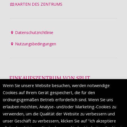
KARTEN DES ZENTRUMS
Datenschutzrichtlinie
Nutzungsbedingungen
EINKAUFSZENTRUM VON SPLIT
Wenn Sie unsere Website besuchen, werden notwendige
Die Mall of Split
ist ein prestigeträchtiges Einkaufsziel mit
Cookies auf Ihrem Gerät gespeichert, die für den
etwa 200 Einzelhandelsmarken und einer Reihe von
ordnungsgemäßen Betrieb erforderlich sind. Wenn Sie uns
Weltmodemarken, die zum ersten Mal in Split erscheinen.
erlauben möchten, Analyse- und/oder Marketing-Cookies zu
verwenden, um die Qualität der Website zu verbessern und
unser Geschäft zu verbessern, klicken Sie auf "Ich akzeptiere
FOLGEN SIE UNS