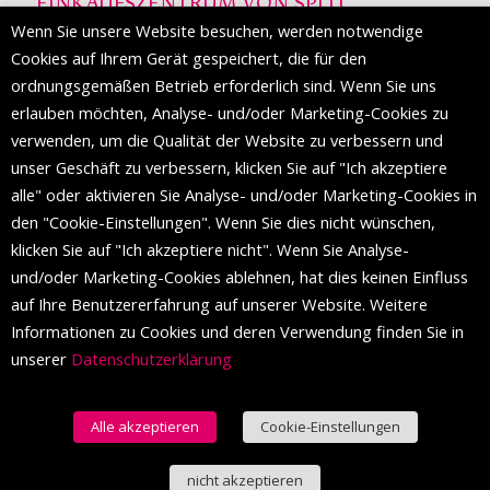
EINKAUFSZENTRUM VON SPLIT
Wenn Sie unsere Website besuchen, werden notwendige
Die Mall of Split
ist ein prestigeträchtiges Einkaufsziel mit
Cookies auf Ihrem Gerät gespeichert, die für den
etwa 200 Einzelhandelsmarken und einer Reihe von
ordnungsgemäßen Betrieb erforderlich sind. Wenn Sie uns
Weltmodemarken, die zum ersten Mal in Split erscheinen.
erlauben möchten, Analyse- und/oder Marketing-Cookies zu
verwenden, um die Qualität der Website zu verbessern und
unser Geschäft zu verbessern, klicken Sie auf "Ich akzeptiere
FOLGEN SIE UNS
alle" oder aktivieren Sie Analyse- und/oder Marketing-Cookies in
den "Cookie-Einstellungen". Wenn Sie dies nicht wünschen,
klicken Sie auf "Ich akzeptiere nicht". Wenn Sie Analyse-
und/oder Marketing-Cookies ablehnen, hat dies keinen Einfluss
auf Ihre Benutzererfahrung auf unserer Website. Weitere
Informationen zu Cookies und deren Verwendung finden Sie in
unserer
Datenschutzerklärung
Alle akzeptieren
Cookie-Einstellungen
© 2016 Einkaufszentrum von Split. Alle Rechte vorbehalten.
nicht akzeptieren