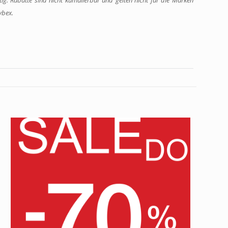
ig. Rabatte sind nicht kumulierbar und gelten nicht für die Marken
ybex.