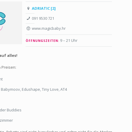
ADRIATIC [2]
091 9530 721
www.magicbaby.hr
9 – 21 Uhr
ÖFFNUNGSZEITEN:
uf alles!
n Preisen:
nt
, Babymoov, Edushape, Tiny Love, AT4
nder Buddies
yzimmer