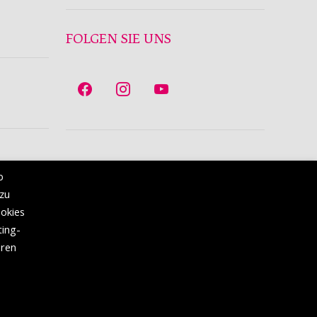
FOLGEN SIE UNS
b
 zu
ookies
ting-
eren
Deutsch