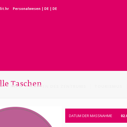
it.hr
Personalwesen
|
DE
|
DE
lle Taschen
G
INFO
KARTEN DES ZENTRUMS
TOURISMUS
DATUM DER MASSNAHME
02.