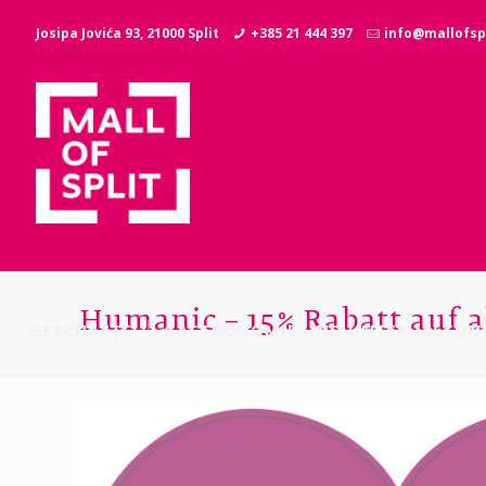
Josipa Jovića 93, 21000 Split
+385 21 444 397
info@mallofspl
Humanic – 15% Rabatt auf a
GESCHÄFTE
GASTRONOMIE UND UNTERHALTUN