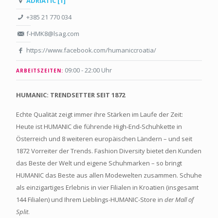
ADRIATIC [1]
+385 21 770 034
f-HMK8@lsag.com
https://www.facebook.com/humaniccroatia/
09:00 - 22:00 Uhr
ARBEITSZEITEN:
HUMANIC: TRENDSETTER SEIT 1872
Echte Qualität zeigt immer ihre Stärken im Laufe der Zeit:
Heute ist HUMANIC die führende High-End-Schuhkette in
Österreich und 8 weiteren europäischen Ländern – und seit
1872 Vorreiter der Trends. Fashion Diversity bietet den Kunden
das Beste der Welt und eigene Schuhmarken – so bringt
HUMANIC das Beste aus allen Modewelten zusammen. Schuhe
als einzigartiges Erlebnis in vier Filialen in Kroatien (insgesamt
144 Filialen) und Ihrem Lieblings-HUMANIC-Store in
der Mall of
Split
.