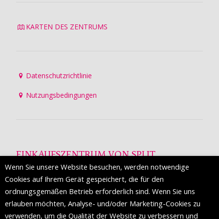
KARTEN DES ZENTRUMS
Datenschutzrichtlinie
Nutzungsbedingungen
EINKAUFSZENTRUM VON SPLIT
Wenn Sie unsere Website besuchen, werden notwendige
Die Mall of Split
ist ein prestigeträchtiges Einkaufsziel mit
Cookies auf Ihrem Gerät gespeichert, die für den
etwa 200 Einzelhandelsmarken und einer Reihe von
ordnungsgemäßen Betrieb erforderlich sind. Wenn Sie uns
Weltmodemarken, die zum ersten Mal in Split erscheinen.
erlauben möchten, Analyse- und/oder Marketing-Cookies zu
verwenden, um die Qualität der Website zu verbessern und