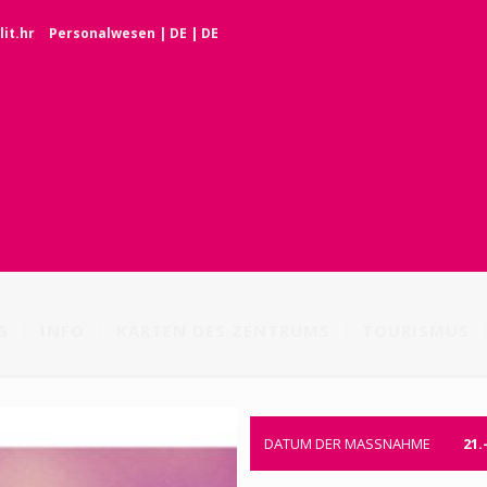
it.hr
Personalwesen
|
DE
|
DE
G
INFO
KARTEN DES ZENTRUMS
TOURISMUS
DATUM DER MASSNAHME
21.