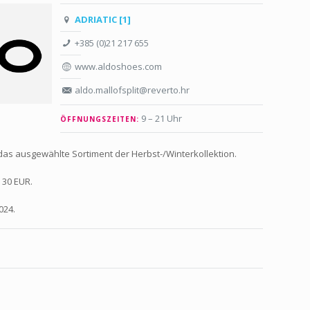
ADRIATIC [1]
+385 (0)21 217 655
www.aldoshoes.com
aldo.mallofsplit@reverto.hr
9 – 21 Uhr
ÖFFNUNGSZEITEN:
 das ausgewählte Sortiment der Herbst-/Winterkollektion.
 30 EUR.
024.