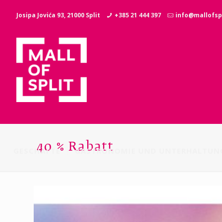
Josipa Jovića 93, 21000 Split
+385 21 444 397
info@mallofspl
40 % Rabatt
GESCHÄFTE
GASTRONOMIE UND UNTERHALTUN