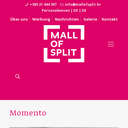
+385 21 444 397
info@mallofsplit.hr
Personalwesen
|
DE
|
DE
Über uns
Werbung
Nachrichten
Galerie
Kontakt
Momento