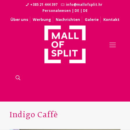
+385 21 444 397
info@mallofsplit.hr
Personalwesen
|
DE
|
DE
Über uns
Werbung
Nachrichten
Galerie
Kontakt
Indigo Caffè