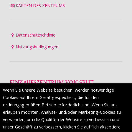
KARTEN DES ZENTRUMS
Datenschutzrichtlinie
Nutzungsbedingungen
EINKAUFSZENTRUM VON SPLIT
Wenn Sie unsere Website besuchen, werden notwendige
Die Mall of Split
ist ein prestigeträchtiges Einkaufsziel mit
Cookies auf Ihrem Gerät gespeichert, die für den
etwa 200 Einzelhandelsmarken und einer Reihe von
ordnungsgemäßen Betrieb erforderlich sind. Wenn Sie uns
Weltmodemarken, die zum ersten Mal in Split erscheinen.
erlauben möchten, Analyse- und/oder Marketing-Cookies zu
verwenden, um die Qualität der Website zu verbessern und
unser Geschäft zu verbessern, klicken Sie auf "Ich akzeptiere
FOLGEN SIE UNS