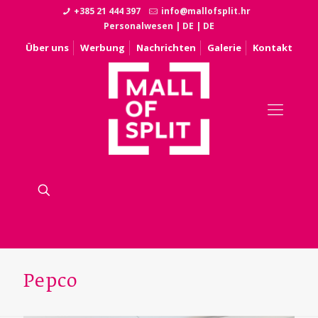
+385 21 444 397
info@mallofsplit.hr
Personalwesen
|
DE
|
DE
Über uns
Werbung
Nachrichten
Galerie
Kontakt
Pepco