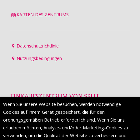
KARTEN DES ZENTRUMS
Datenschutzrichtlinie
Nutzungsbedingungen
EINKAUFSZENTRUM VON SPLIT
Wenn Sie unsere Website besuchen, werden notwendige
Die Mall of Split
ist ein prestigeträchtiges Einkaufsziel mit
Cookies auf Ihrem Gerät gespeichert, die für den
etwa 200 Einzelhandelsmarken und einer Reihe von
ordnungsgemäßen Betrieb erforderlich sind. Wenn Sie uns
Weltmodemarken, die zum ersten Mal in Split erscheinen.
erlauben möchten, Analyse- und/oder Marketing-Cookies zu
verwenden, um die Qualität der Website zu verbessern und