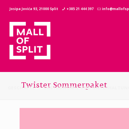
Josipa Jovića 93, 21000 Split
+385 21 444 397
info@mallofspl
Twister Sommerpaket
GESCHÄFTE
GASTRONOMIE UND UNTERHALTUN