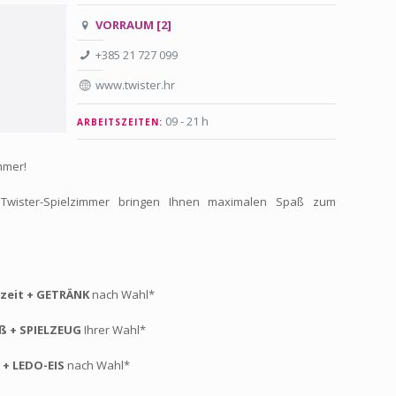
VORRAUM [2]
+385 21 727 099
www.twister.hr
09 - 21 h
ARBEITSZEITEN:
mmer!
 Twister-Spielzimmer bringen Ihnen maximalen Spaß zum
zeit + GETRÄNK
nach Wahl*
aß + SPIELZEUG
Ihrer Wahl*
 + LEDO-EIS
nach Wahl*