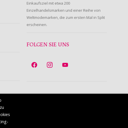
Einkaufsziel mit etwa 200
Einzelhandelsmarken und einer Reihe von
Weltmodemarken, die zum ersten Mal in Split
erscheinen.
FOLGEN SIE UNS
b
 zu
ookies
ting-