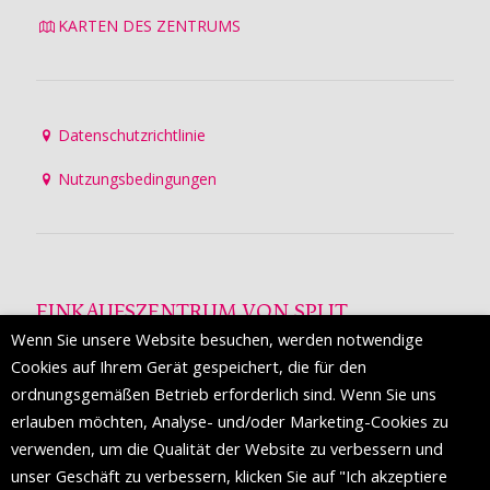
KARTEN DES ZENTRUMS
Datenschutzrichtlinie
Nutzungsbedingungen
EINKAUFSZENTRUM VON SPLIT
Wenn Sie unsere Website besuchen, werden notwendige
Die Mall of Split
ist ein prestigeträchtiges Einkaufsziel mit
Cookies auf Ihrem Gerät gespeichert, die für den
etwa 200 Einzelhandelsmarken und einer Reihe von
ordnungsgemäßen Betrieb erforderlich sind. Wenn Sie uns
Weltmodemarken, die zum ersten Mal in Split erscheinen.
erlauben möchten, Analyse- und/oder Marketing-Cookies zu
verwenden, um die Qualität der Website zu verbessern und
unser Geschäft zu verbessern, klicken Sie auf "Ich akzeptiere
FOLGEN SIE UNS