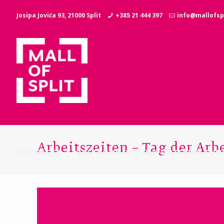
Josipa Jovića 93, 21000 Split
+385 21 444 397
info@mallofspl
Arbeitszeiten – Tag der Arb
GESCHÄFTE
GASTRONOMIE UND UNTERHALTUN