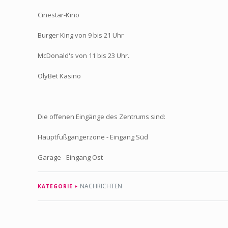
Cinestar-Kino
Burger King von 9 bis 21 Uhr
McDonald's von 11 bis 23 Uhr.
OlyBet Kasino
Die offenen Eingänge des Zentrums sind:
Hauptfußgängerzone - Eingang Süd
Garage - Eingang Ost
NACHRICHTEN
KATEGORIE