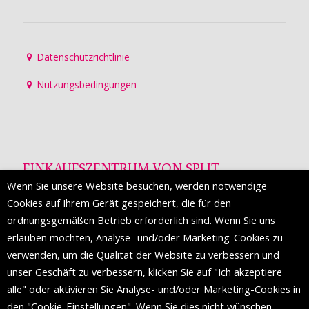
Datenschutzrichtlinie
Nutzungsbedingungen
EINKAUFSZENTRUM VON SPLIT
Wenn Sie unsere Website besuchen, werden notwendige
Die Mall of Split
ist ein prestigeträchtiges Einkaufsziel mit
Cookies auf Ihrem Gerät gespeichert, die für den
etwa 200 Einzelhandelsmarken und einer Reihe von
ordnungsgemäßen Betrieb erforderlich sind. Wenn Sie uns
Weltmodemarken, die zum ersten Mal in Split erscheinen.
erlauben möchten, Analyse- und/oder Marketing-Cookies zu
verwenden, um die Qualität der Website zu verbessern und
unser Geschäft zu verbessern, klicken Sie auf "Ich akzeptiere
FOLGEN SIE UNS
alle" oder aktivieren Sie Analyse- und/oder Marketing-Cookies in
den "Cookie-Einstellungen". Wenn Sie dies nicht wünschen,