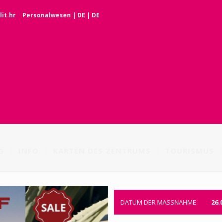
it.hr
Personalwesen
|
DE
|
DE
G
INFO
KARTEN DES ZENTRUMS
TOURISMUS
DATUM DER MASSNAHME
26.