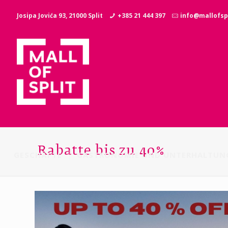
Josipa Jovića 93, 21000 Split
+385 21 444 397
info@mallofspl
Rabatte bis zu 40%
GESCHÄFTE
GASTRONOMIE UND UNTERHALTUN