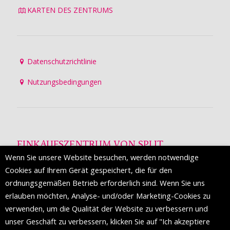
KARTEN DES ZENTRUMS
Datenschutzrichtlinie
Nutzungsbedingungen
EINKAUFSZENTRUM VON SPLIT
Wenn Sie unsere Website besuchen, werden notwendige
Die Mall of Split
ist ein prestigeträchtiges Einkaufsziel mit
Cookies auf Ihrem Gerät gespeichert, die für den
etwa 200 Einzelhandelsmarken und einer Reihe von
ordnungsgemäßen Betrieb erforderlich sind. Wenn Sie uns
Weltmodemarken, die zum ersten Mal in Split erscheinen.
erlauben möchten, Analyse- und/oder Marketing-Cookies zu
verwenden, um die Qualität der Website zu verbessern und
unser Geschäft zu verbessern, klicken Sie auf "Ich akzeptiere
FOLGEN SIE UNS