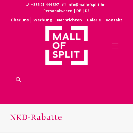
+385 21 444 397
info@mallofsplit.hr
Personalwesen
|
DE
|
DE
Über uns
Werbung
Nachrichten
Galerie
Kontakt
NKD-Rabatte