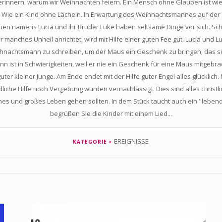
rinnern, warum wir Weihnachten feiern. Ein Mensch ohne Glauben ist wi
Wie ein Kind ohne Lächeln. In Erwartung des Weihnachtsmannes auf der
hen namens Lucia und ihr Bruder Luke haben seltsame Dinge vor sich. S
r manches Unheil anrichtet, wird mit Hilfe einer guten Fee gut. Lucia und L
hnachtsmann zu schreiben, um der Maus ein Geschenk zu bringen, das si
 ist in Schwierigkeiten, weil er nie ein Geschenk für eine Maus mitgebra
guter kleiner Junge. Am Ende endet mit der Hilfe guter Engel alles glücklich. 
iche Hilfe noch Vergebung wurden vernachlässigt. Dies sind alles christl
eines und großes Leben gehen sollten. In dem Stück taucht auch ein "lebe
begrüßen Sie die Kinder mit einem Lied...
EREIGNISSE
KATEGORIE