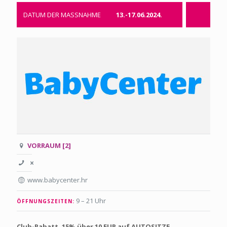
DATUM DER MASSNAHME
13.-17.06.2024.
VORRAUM [2]
www.babycenter.hr
9 – 21 Uhr
ÖFFNUNGSZEITEN:
Club-Rabatt
-
15% über 10 EUR auf AUTOSITZE,