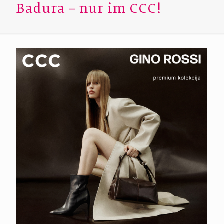
Badura – nur im CCC!