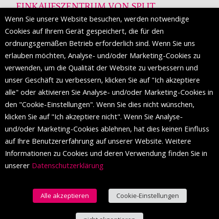
EINKAUFSZENTRUM VON SPLIT
Wenn Sie unsere Website besuchen, werden notwendige
Die Mall of Split
ist ein prestigeträchtiges Einkaufsziel mit
Cookies auf Ihrem Gerät gespeichert, die für den
etwa 200 Einzelhandelsmarken und einer Reihe von
ordnungsgemäßen Betrieb erforderlich sind. Wenn Sie uns
Weltmodemarken, die zum ersten Mal in Split erscheinen.
erlauben möchten, Analyse- und/oder Marketing-Cookies zu
verwenden, um die Qualität der Website zu verbessern und
unser Geschäft zu verbessern, klicken Sie auf "Ich akzeptiere
FOLGEN SIE UNS
alle" oder aktivieren Sie Analyse- und/oder Marketing-Cookies in
den "Cookie-Einstellungen". Wenn Sie dies nicht wünschen,
klicken Sie auf "Ich akzeptiere nicht". Wenn Sie Analyse-
und/oder Marketing-Cookies ablehnen, hat dies keinen Einfluss
auf Ihre Benutzererfahrung auf unserer Website. Weitere
Informationen zu Cookies und deren Verwendung finden Sie in
unserer
Datenschutzerklärung
Alle akzeptieren
Cookie-Einstellungen
© 2016 Einkaufszentrum von Split. Alle Rechte vorbehalten.