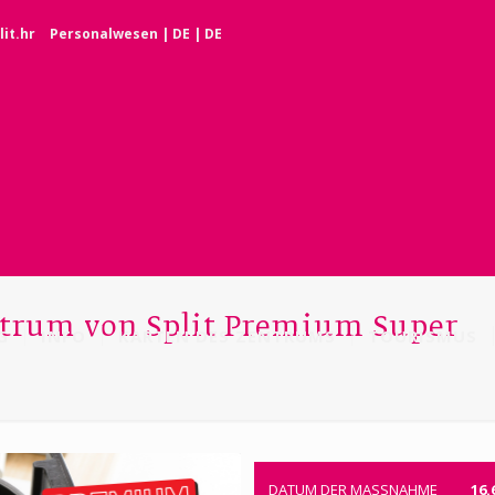
it.hr
Personalwesen
|
DE
|
DE
rum von Split Premium Super
G
INFO
KARTEN DES ZENTRUMS
TOURISMUS
DATUM DER MASSNAHME
16.