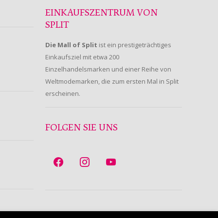
EINKAUFSZENTRUM VON
SPLIT
Die Mall of Split
ist ein prestigeträchtiges
Einkaufsziel mit etwa 200
Einzelhandelsmarken und einer Reihe von
Weltmodemarken, die zum ersten Mal in Split
erscheinen.
FOLGEN SIE UNS