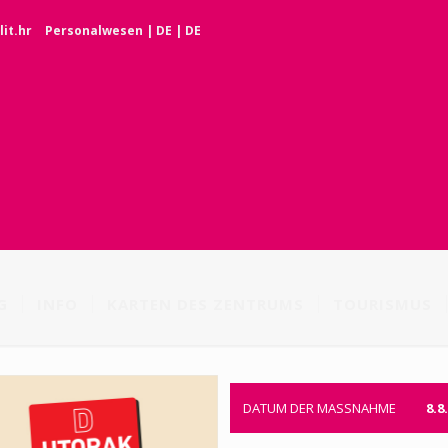
it.hr
Personalwesen
|
DE
|
DE
G
INFO
KARTEN DES ZENTRUMS
TOURISMUS
DATUM DER MASSNAHME
8.8