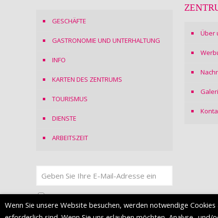
ZENTR
GESCHÄFTE
Über 
GASTRONOMIE UND UNTERHALTUNG
Werb
INFO
Nachr
KARTEN DES ZENTRUMS
Galer
TOURISMUS
Konta
DIENSTE
ARBEITSZEIT
Ich stimme
der Datenschutzerklärung
zu
Wenn Sie unsere Website besuchen, werden notwendige Cookies 
erforderlich sind. Wenn Sie uns erlauben möchten, Analyse- und/