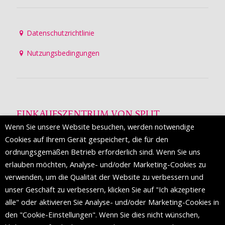
Datenschutzrichtlinie
Nutzungsbedingungen
EINKAUFSZENTRUM VON SPLIT
Wenn Sie unsere Website besuchen, werden notwendige
Die Mall of Split
ist ein prestigeträchtiges Einkaufsziel mit
Cookies auf Ihrem Gerät gespeichert, die für den
etwa 200 Einzelhandelsmarken und einer Reihe von
ordnungsgemäßen Betrieb erforderlich sind. Wenn Sie uns
Weltmodemarken, die zum ersten Mal in Split erscheinen.
erlauben möchten, Analyse- und/oder Marketing-Cookies zu
verwenden, um die Qualität der Website zu verbessern und
unser Geschäft zu verbessern, klicken Sie auf "Ich akzeptiere
FOLGEN SIE UNS
alle" oder aktivieren Sie Analyse- und/oder Marketing-Cookies in
den "Cookie-Einstellungen". Wenn Sie dies nicht wünschen,