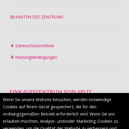
KARTEN DES ZENTRUMS
Datenschutzrichtlinie
Nutzungsbedingungen
EINKAUFSZENTRUM VON SPLIT
Wenn Sie unsere Website besuchen, werden notwendige
Die Mall of Split
ist ein prestigeträchtiges Einkaufsziel mit
Cookies auf Ihrem Gerät gespeichert, die für den
etwa 200 Einzelhandelsmarken und einer Reihe von
ordnungsgemäßen Betrieb erforderlich sind. Wenn Sie uns
Weltmodemarken, die zum ersten Mal in Split erscheinen.
erlauben möchten, Analyse- und/oder Marketing-Cookies zu
verwenden, um die Qualität der Website zu verbessern und