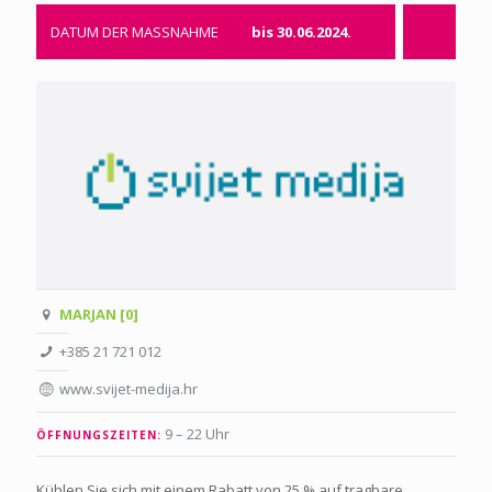
DATUM DER MASSNAHME
bis 30.06.2024.
MARJAN [0]
+385 21 721 012
www.svijet-medija.hr
9 – 22 Uhr
ÖFFNUNGSZEITEN:
Kühlen Sie sich mit einem Rabatt von 25 % auf tragbare