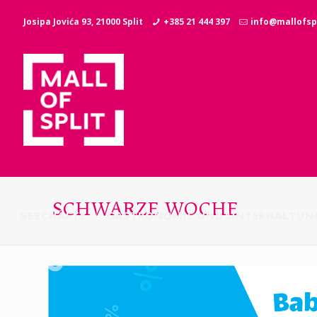
Josipa Jovića 93, 21000 Split
+385 21 444 397
info@mallofspl
SCHWARZE WOCHE
GESCHÄFTE
GASTRONOMIE UND UNTERHALTUN