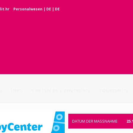
it.hr
Personalwesen
|
DE
|
DE
G
INFO
KARTEN DES ZENTRUMS
TOURISMUS
DATUM DER MASSNAHME
25.