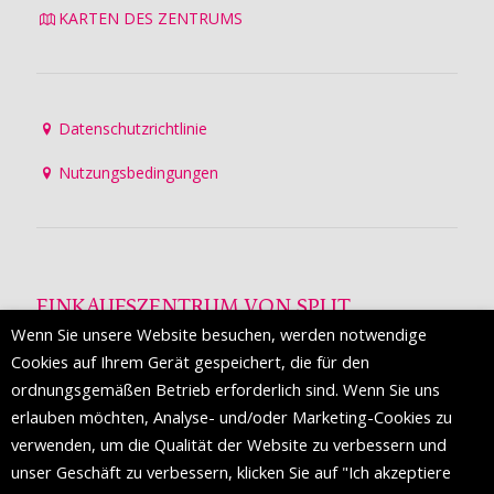
KARTEN DES ZENTRUMS
Datenschutzrichtlinie
Nutzungsbedingungen
EINKAUFSZENTRUM VON SPLIT
Wenn Sie unsere Website besuchen, werden notwendige
Die Mall of Split
ist ein prestigeträchtiges Einkaufsziel mit
Cookies auf Ihrem Gerät gespeichert, die für den
etwa 200 Einzelhandelsmarken und einer Reihe von
ordnungsgemäßen Betrieb erforderlich sind. Wenn Sie uns
Weltmodemarken, die zum ersten Mal in Split erscheinen.
erlauben möchten, Analyse- und/oder Marketing-Cookies zu
verwenden, um die Qualität der Website zu verbessern und
unser Geschäft zu verbessern, klicken Sie auf "Ich akzeptiere
FOLGEN SIE UNS