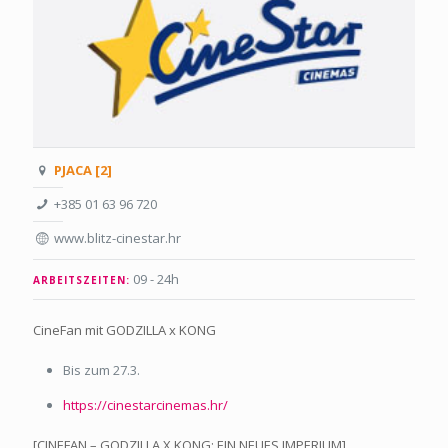
PJACA [2]
+385 01 63 96 720
www.blitz-cinestar.hr
09 - 24h
ARBEITSZEITEN:
CineFan mit GODZILLA x KONG
Bis zum 27.3.
https://cinestarcinemas.hr/
[CINEFAN – GODZILLA X KONG: EIN NEUES IMPERIUM]