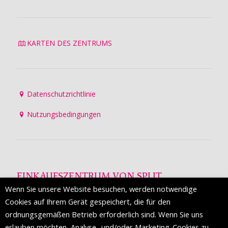
KARTEN DES ZENTRUMS
Datenschutzrichtlinie
Nutzungsbedingungen
EINKAUFSZENTRUM VON SPLIT
Wenn Sie unsere Website besuchen, werden notwendige
Die Mall of Split
ist ein prestigeträchtiges Einkaufsziel mit
Cookies auf Ihrem Gerät gespeichert, die für den
etwa 200 Einzelhandelsmarken und einer Reihe von
ordnungsgemäßen Betrieb erforderlich sind. Wenn Sie uns
Weltmodemarken, die zum ersten Mal in Split erscheinen.
erlauben möchten, Analyse- und/oder Marketing-Cookies zu