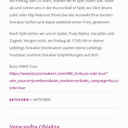
Am Freitag, den 29. März, starten wir in Split, holen das Team
ab und sehen uns in der Buzza Mall of Split, wo Sikrt, Bruno
Lukić oder Filip Rebrović Ihnen bei der Auswahl Ihrer besten
Sneaker helfen und dabei vielleicht einen Preis gewinnen.
Nach Split sehen wir uns in Zadar, Pula, Rijeka, Varaždin und
Zagreb. Vergiss nicht, am Freitag ab 17:00 Uhr in deiner
Lieblings-Sneaker-Destination warten deine Lieblings-
Youtuber und ihre Sneaker-Empfehlungen auf dich.
Buzz SNKR Tour:
https://www.buzzsneakers.com/HRK_hr/buzz-snkr-tour?
utm_source=joomboos&utm_medium=pr&utm_campaign=buzz-
snkr-tour
AKTIONEN
KATEGORIE
Verwandte Objekte