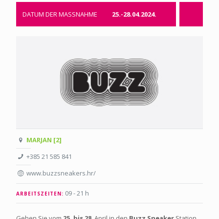
DATUM DER MASSNAHME
25.-28.04.2024.
MARJAN [2]
+385 21 585 841
www.buzzsneakers.hr/
09 - 21 h
ARBEITSZEITEN:
Gehen Sie vom
25. bis
28
. April in den
Buzz Sneaker
Station