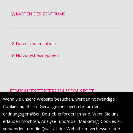
KARTEN DES ZENTRUMS
Datenschutzrichtlinie
Nutzungsbedingungen
EINKAUFSZENTRUM VON SPLIT
Wenn Sie unsere Website besuchen, werden notwendige
Die Mall of Split
ist ein prestigeträchtiges Einkaufsziel mit
Cookies auf Ihrem Gerät gespeichert, die für den
etwa 200 Einzelhandelsmarken und einer Reihe von
ordnungsgemäßen Betrieb erforderlich sind. Wenn Sie uns
Weltmodemarken, die zum ersten Mal in Split erscheinen.
erlauben möchten, Analyse- und/oder Marketing-Cookies zu
verwenden, um die Qualität der Website zu verbessern und