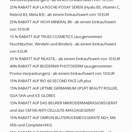
25% RABATT AUF LA ROCHE-POSAY SEREN (Hyalu B5, Vitamin C,
Retinol B3, Mela B3) - ab einem Einkaufswert von 10 EUR
25% RABATT AUF VICHY MINERAL 89 - ab einem Einkaufswert
von 10 EUR
15 % RABATT AUF TRUDI COSMETICS (ausgenommen
Feuchttücher, Windeln und Binden) - ab einem Einkaufswert
von 6 EUR
20 % RABATT AUF RILASTIL - ab einem Einkaufswert von 10 EUR
40% RABATT AUF BIODERMA PHOTODERM (ausgenommen
Promo-Verpackungen) - ab einem Einkaufswert von 10 EUR
15% RABATT AUF RIO 60 SECOND FACE Lift plus
15% RABATT AUF LIFTMIE GERMANIUM UPLIFT BEAUTY ROLLER,
GUA SHA und ICE GLOBES
15% RABATT AUF DAS BEURER MIKRODERMABRASIONSGERÄT
und das CM100 ANTI-CELLULITE-MASSAGEGERÄT
15% RABATT AUF OMRON BLUTDRUCKMESSGERÄTE M2+, M6
Afib und Complete+EKG