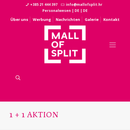
+385 21 444 397
info@mallofsplit.hr
Personalwesen
|
DE
|
DE
Über uns
Werbung
Nachrichten
Galerie
Kontakt
1 + 1 AKTION