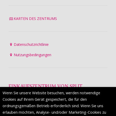
KARTEN DES ZENTRUMS
Datenschutzrichtlinie
Nutzungsbedingungen
EINKAUFSZENTRUM VON SPLIT
Wenn Sie unsere Website besuchen, werden notwendige
Die Mall of Split
ist ein prestigeträchtiges Einkaufsziel mit
Cookies auf Ihrem Gerät gespeichert, die für den
etwa 200 Einzelhandelsmarken und einer Reihe von
ordnungsgemäßen Betrieb erforderlich sind. Wenn Sie uns
Weltmodemarken, die zum ersten Mal in Split erscheinen.
erlauben möchten, Analyse- und/oder Marketing-Cookies zu