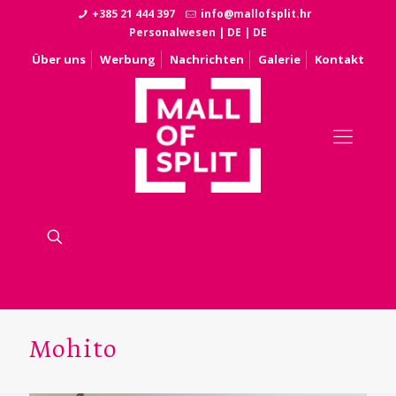
+385 21 444 397
info@mallofsplit.hr
Personalwesen
|
DE
|
DE
Über uns
Werbung
Nachrichten
Galerie
Kontakt
Mohito