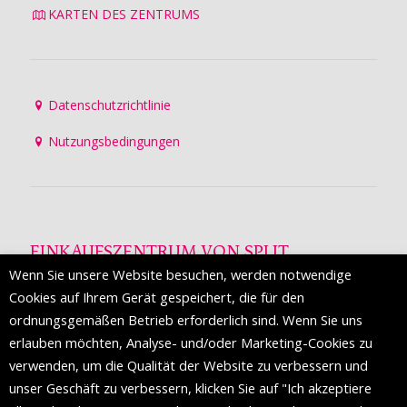
KARTEN DES ZENTRUMS
Datenschutzrichtlinie
Nutzungsbedingungen
EINKAUFSZENTRUM VON SPLIT
Wenn Sie unsere Website besuchen, werden notwendige
Die Mall of Split
ist ein prestigeträchtiges Einkaufsziel mit
Cookies auf Ihrem Gerät gespeichert, die für den
etwa 200 Einzelhandelsmarken und einer Reihe von
ordnungsgemäßen Betrieb erforderlich sind. Wenn Sie uns
Weltmodemarken, die zum ersten Mal in Split erscheinen.
erlauben möchten, Analyse- und/oder Marketing-Cookies zu
verwenden, um die Qualität der Website zu verbessern und
unser Geschäft zu verbessern, klicken Sie auf "Ich akzeptiere
FOLGEN SIE UNS