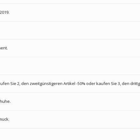
2019.
ent.
en Sie 2, den zweitgünstigeren Artikel -50% oder kaufen Sie 3, den drittgü
chuhe.
muck.