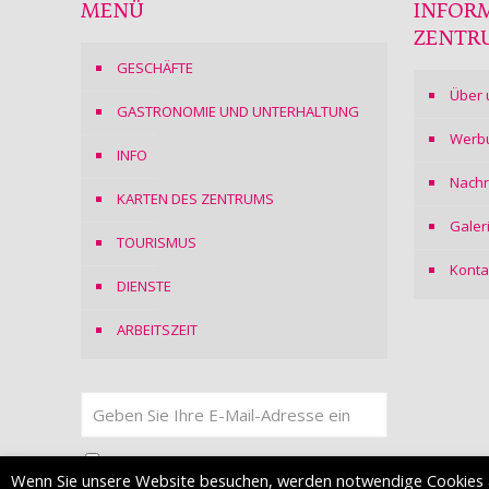
MENÜ
INFOR
ZENTR
GESCHÄFTE
Über 
GASTRONOMIE UND UNTERHALTUNG
Werb
INFO
Nachr
KARTEN DES ZENTRUMS
Galer
TOURISMUS
Konta
DIENSTE
ARBEITSZEIT
Ich stimme
der Datenschutzerklärung
zu
Wenn Sie unsere Website besuchen, werden notwendige Cookies 