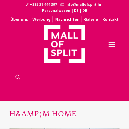
+385 21 444 397
info@mallofsplit.hr
Personalwesen
|
DE
|
DE
Über uns
Werbung
Nachrichten
Galerie
Kontakt
H&AMP;M HOME