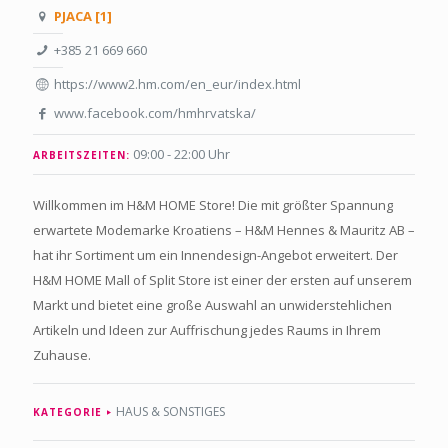
PJACA [1]
+385 21 669 660
https://www2.hm.com/en_eur/index.html
www.facebook.com/hmhrvatska/
09:00 - 22:00 Uhr
ARBEITSZEITEN:
Willkommen im H&M HOME Store! Die mit größter Spannung
erwartete Modemarke Kroatiens – H&M Hennes & Mauritz AB –
hat ihr Sortiment um ein Innendesign-Angebot erweitert. Der
H&M HOME Mall of Split Store ist einer der ersten auf unserem
Markt und bietet eine große Auswahl an unwiderstehlichen
Artikeln und Ideen zur Auffrischung jedes Raums in Ihrem
Zuhause.
HAUS & SONSTIGES
KATEGORIE