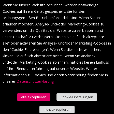
Wenn Sie unsere Website besuchen, werden notwendige
Die Mall of Split
ist ein prestigeträchtiges Einkaufsziel mit
Cookies auf Ihrem Gerät gespeichert, die für den
etwa 200 Einzelhandelsmarken und einer Reihe von
ordnungsgemäßen Betrieb erforderlich sind. Wenn Sie uns
Weltmodemarken, die zum ersten Mal in Split erscheinen.
erlauben möchten, Analyse- und/oder Marketing-Cookies zu
verwenden, um die Qualität der Website zu verbessern und
unser Geschäft zu verbessern, klicken Sie auf "Ich akzeptiere
FOLGEN SIE UNS
alle" oder aktivieren Sie Analyse- und/oder Marketing-Cookies in
den "Cookie-Einstellungen". Wenn Sie dies nicht wünschen,
klicken Sie auf "Ich akzeptiere nicht". Wenn Sie Analyse-
und/oder Marketing-Cookies ablehnen, hat dies keinen Einfluss
auf Ihre Benutzererfahrung auf unserer Website. Weitere
Informationen zu Cookies und deren Verwendung finden Sie in
unserer
Datenschutzerklärung
Alle akzeptieren
Cookie-Einstellungen
© 2016 Einkaufszentrum von Split. Alle Rechte vorbehalten.
nicht akzeptieren
Deutsch