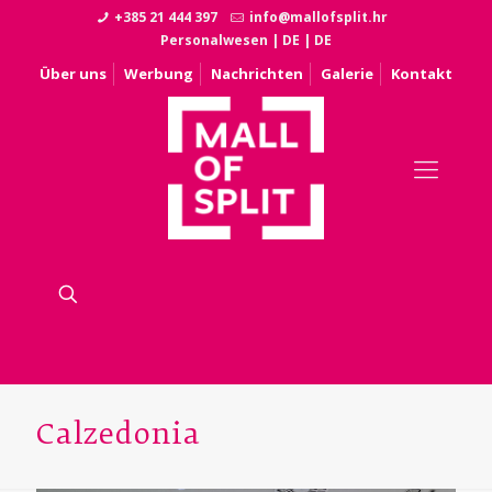
+385 21 444 397
info@mallofsplit.hr
Personalwesen
|
DE
|
DE
Über uns
Werbung
Nachrichten
Galerie
Kontakt
Calzedonia