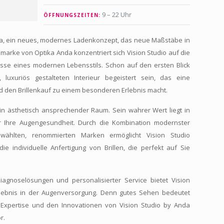
9 – 22 Uhr
ÖFFNUNGSZEITEN:
da, ein neues, modernes Ladenkonzept, das neue Maßstäbe in
marke von Optika Anda konzentriert sich Vision Studio auf die
sse eines modernen Lebensstils. Schon auf den ersten Blick
uxuriös gestalteten Interieur begeistert sein, das eine
den Brillenkauf zu einem besonderen Erlebnis macht.
 ein ästhetisch ansprechender Raum. Sein wahrer Wert liegt in
für Ihre Augengesundheit. Durch die Kombination modernster
gewählten, renommierten Marken ermöglicht Vision Studio
e individuelle Anfertigung von Brillen, die perfekt auf Sie
iagnoselösungen und personalisierter Service bietet Vision
rlebnis in der Augenversorgung. Denn gutes Sehen bedeutet
 Expertise und den Innovationen von Vision Studio by Anda
r.