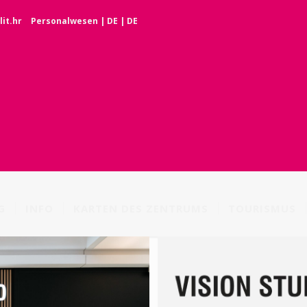
it.hr
Personalwesen
|
DE
|
DE
G
INFO
KARTEN DES ZENTRUMS
TOURISMUS