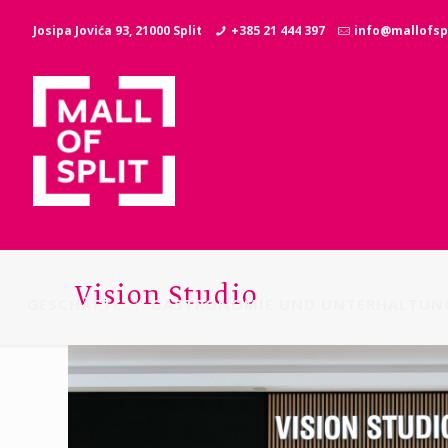
Josipa Jovića 93, 21000 Split
+385 21 444 397
info@mallofspl
Vision Studio
GESCHÄFTE
GASTRONOMIE UND UNTERHALTUN