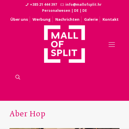
+385 21 444 397
info@mallofsplit.hr
Personalwesen
|
DE
|
DE
Über uns
Werbung
Nachrichten
Galerie
Kontakt
Aber Hop