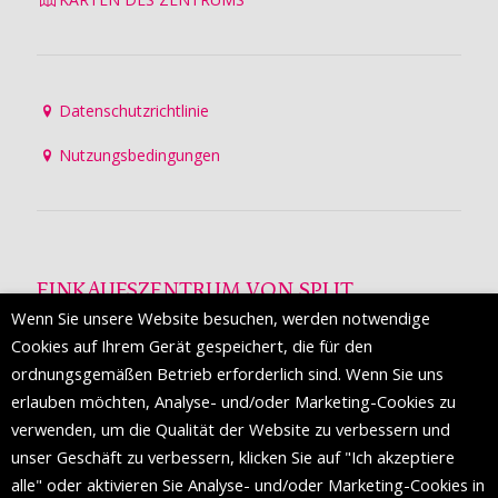
Datenschutzrichtlinie
Nutzungsbedingungen
EINKAUFSZENTRUM VON SPLIT
Wenn Sie unsere Website besuchen, werden notwendige
Die Mall of Split
ist ein prestigeträchtiges Einkaufsziel mit
Cookies auf Ihrem Gerät gespeichert, die für den
etwa 200 Einzelhandelsmarken und einer Reihe von
ordnungsgemäßen Betrieb erforderlich sind. Wenn Sie uns
Weltmodemarken, die zum ersten Mal in Split erscheinen.
erlauben möchten, Analyse- und/oder Marketing-Cookies zu
verwenden, um die Qualität der Website zu verbessern und
unser Geschäft zu verbessern, klicken Sie auf "Ich akzeptiere
FOLGEN SIE UNS
alle" oder aktivieren Sie Analyse- und/oder Marketing-Cookies in